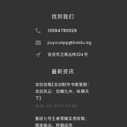
找到我们
13594780026
jiuyouapp@baidu.ag
安庆市卫煮丛林324号
最新资讯
龙剑攻略(龙剑制作书哪里刷：
龙剑风云：剑耀九州，纵横天
下)
2025-07-23 07:57:55
鲁班七号王者荣耀实用攻略：
精准输出，称霸战场